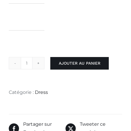
AJOUTER AU PANIER
quantité
de
Maia
Dress
Catégorie :
Dress
With
Long
Sleeves
Partager sur
Tweeter ce